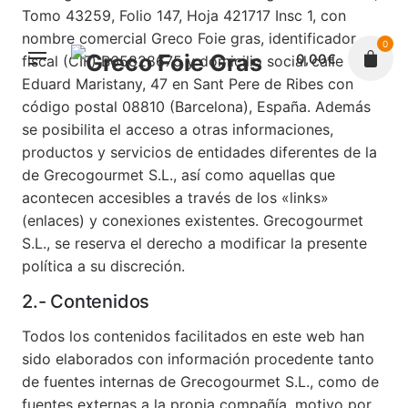
Tomo 43259, Folio 147, Hoja 421717 Insc 1, con
nombre comercial Greco Foie gras, identificador
0
0,00
€
fiscal (CIF) B65828675 y domicilio social calle
Eduard Maristany, 47 en Sant Pere de Ribes con
código postal 08810 (Barcelona), España. Además
se posibilita el acceso a otras informaciones,
productos y servicios de entidades diferentes de la
de Grecogourmet S.L., así como aquellas que
acontecen accesibles a través de los «links»
(enlaces) y conexiones existentes. Grecogourmet
S.L., se reserva el derecho a modificar la presente
política a su discreción.
2.- Contenidos
Todos los contenidos facilitados en este web han
sido elaborados con información procedente tanto
de fuentes internas de Grecogourmet S.L., como de
fuentes externas a la propia compañía, motivo por